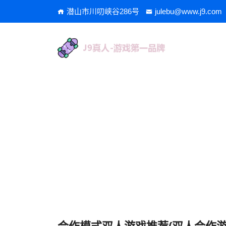
潜山市川叨峡谷286号
julebu@www.j9.com