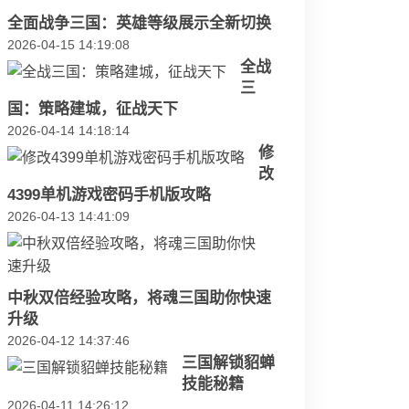
全面战争三国：英雄等级展示全新切换
2026-04-15 14:19:08
全战
三
国：策略建城，征战天下
2026-04-14 14:18:14
修
改
4399单机游戏密码手机版攻略
2026-04-13 14:41:09
中秋双倍经验攻略，将魂三国助你快速
升级
2026-04-12 14:37:46
三国解锁貂蝉
技能秘籍
2026-04-11 14:26:12