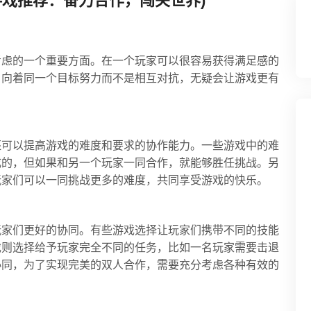
游戏推荐：奋力合作，闯关世界)
考虑的一个重要方面。在一个玩家可以很容易获得满足感的
，向着同一个目标努力而不是相互对抗，无疑会让游戏更有
还可以提高游戏的难度和要求的协作能力。一些游戏中的难
成的，但如果和另一个玩家一同合作，就能够胜任挑战。另
玩家们可以一同挑战更多的难度，共同享受游戏的快乐。
玩家们更好的协同。有些游戏选择让玩家们携带不同的技能
戏则选择给予玩家完全不同的任务，比如一名玩家需要击退
协同，为了实现完美的双人合作，需要充分考虑各种有效的