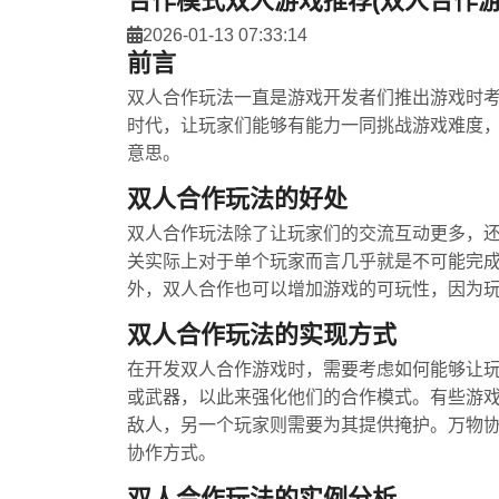
合作模式双人游戏推荐(双人合作
2026-01-13 07:33:14
前言
双人合作玩法一直是游戏开发者们推出游戏时
时代，让玩家们能够有能力一同挑战游戏难度
意思。
双人合作玩法的好处
双人合作玩法除了让玩家们的交流互动更多，
关实际上对于单个玩家而言几乎就是不可能完
外，双人合作也可以增加游戏的可玩性，因为
双人合作玩法的实现方式
在开发双人合作游戏时，需要考虑如何能够让
或武器，以此来强化他们的合作模式。有些游
敌人，另一个玩家则需要为其提供掩护。万物
协作方式。
双人合作玩法的实例分析