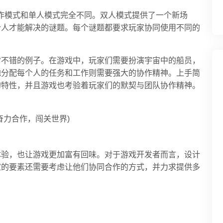
其协作模式和单人模式完全不同。双人模式提供了一个新场
个人才能解决的谜题。每个谜题都要求玩家协同使用不同的
常不错的例子。在游戏中，玩家们需要扮演宇宙中的船员，
地分配每个人的任务和工作则需要强大的协作精神。上手简
的特性，并且游戏也考验着玩家们的默契与团队协作精神。
体验，也让游戏更加富有回味。对于游戏开发者而言，设计
家的要素还需要考虑让他们协同合作的方式，并力求提供多