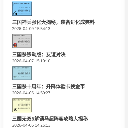
三国神兵强化大揭秘，装备进化成笑料
2026-04-09 15:54:13
三国杀移动版：友谊对决
2026-04-07 15:19:10
三国杀十周年：升降体验卡换金币
2026-04-06 14:59:27
三国无双6解锁马超阵容攻略大揭秘
2026-04-05 14:25:13