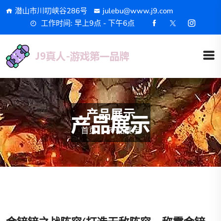
潜山市川叨峡谷286号
julebu@www.j9.com
工作时间: 早上9点 - 下午6点
产品展示
首页
产品展示