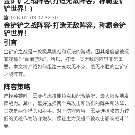
金铲铲之战阵容(打造无敌阵容，称霸金铲
铲世界！)
2026-02-03 07:32:30
金铲铲之战阵容-打造无敌阵容，称霸金铲
铲世界！
引言
金铲铲之战是一款极具挑战和玩法的游戏，因其难度曾被玩
家戏称为“血崩游戏”。所以，打造一支无敌的阵容非常重
要，本文将介绍如何组建一支攻无不克、战无不胜的金铲铲
之战阵容。
阵容策略
选择英雄时，需要考虑技能特点和配合情况，最大限度地发
挥战力。其中，最好选择两个高攻击和防御的阵头和法阵，
其次是两个猎头和射手。对于防守阵容，需要选择攻击力较
低的英雄作为防守炮灰，保证主力英雄不被攻击影响战斗节
奏。