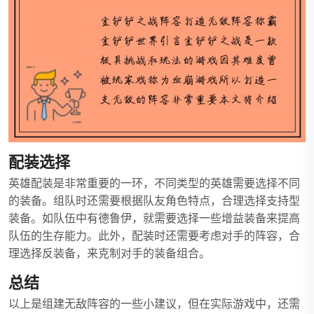
配装选择
英雄配装是非常重要的一环，不同类型的英雄需要选择不同
的装备。组队时还需要根据队友角色特点，合理选择支持型
装备。如队伍中有德鲁伊，就需要选择一些增益装备来提高
队伍的生存能力。此外，配装时还需要考虑对手的阵容，合
理选择反装备，来克制对手的装备组合。
总结
以上是组建无敌阵容的一些小建议，但在实际游戏中，还需