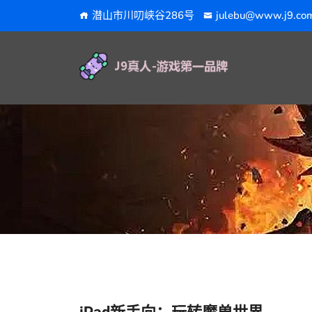
潜山市川叨峡谷286号
julebu@www.j9.co