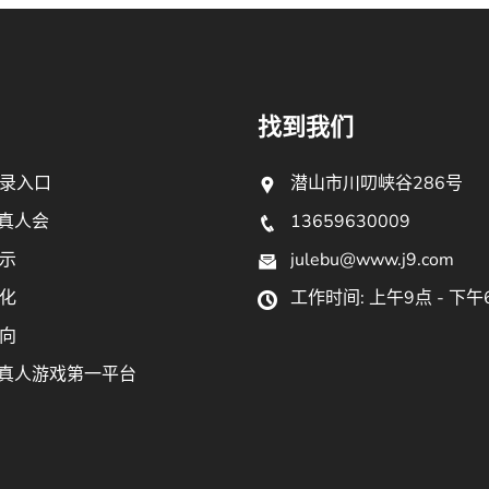
找到我们
录入口
潜山市川叨峡谷286号
9真人会
13659630009
示
julebu@www.j9.com
化
工作时间: 上午9点 - 下午
向
9真人游戏第一平台