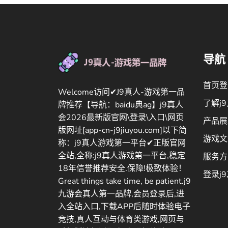
导航
首页登
Welcome访问✔J9真人-游戏第一品
了解j
牌推荐【导航：baidu典ag】j9真人
会2026最新版官网\登录\入口\网页
产品展
版网址[app-cn-j9jiuyou.com]以下简
游戏文
称：j9真人游戏第一平台✔正版官网
全站,全称:j9真人游戏第一平台,稳定
服务方
18年信誉推荐安全.保障!极致体验！
登录j
Great things take time, be patient.j9
九游会真人第一品牌,会员登录后,进
入全站入口,下载APP后随时体验电子
竞技,真人互动与体育类游戏,网页与